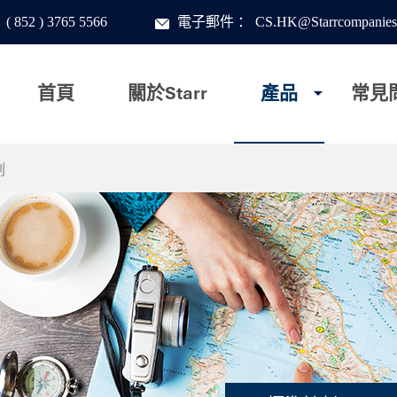
：
( 852 ) 3765 5566
電子郵件
：
CS.HK@Starrcompanies
首頁
關於Starr
產品
常見
劃