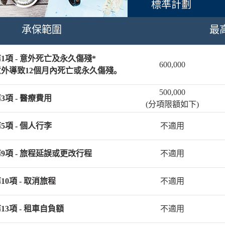
標準計劃
承保範圍
最
1項 - 意外死亡及永久傷殘*
600,000
意外導致12個月內死亡或永久傷殘。
500,000
3項 - 醫療費用
(分項限額如下)
5項 - 個人行李
不適用
9項 - 旅程延誤或更改行程
不適用
10項 - 取消旅程
不適用
13項 - 租車自負額
不適用