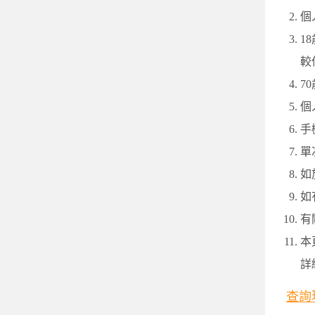
個
1
較
7
個
手
單
如
如
有
本
詳
查詢