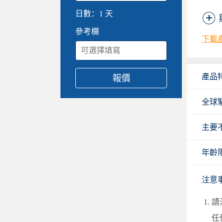
日數：
1 天
參考欄
下載
產品
報價
全球
主要
年齡
注意
請
任