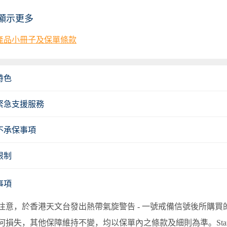
顯示更多
產品小冊子及保單條款
特色
緊急支援服務
不承保事項
限制
事項
注意，
於香港天文台發出熱帶氣旋警告 - 一號戒備信號後
所購買
何損失，其他保障維持不變，均以保單內之條款及細則為準。Sta