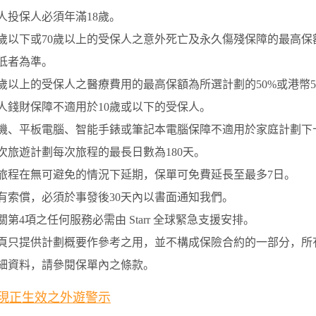
人投保人必須年滿18歲。
8歲以下或70歲以上的受保人之意外死亡及永久傷殘保障的最高保額為
低者為準。
0歲以上的受保人之醫療費用的最高保額為所選計劃的50%或港幣50
人錢財保障不適用於10歲或以下的受保人。
機、平板電腦、智能手錶或筆記本電腦保障不適用於家庭計劃下十八 
次旅遊計劃每次旅程的最長日數為180天。
旅程在無可避免的情況下延期，保單可免費延長至最多7日。
有索償，必須於事發後30天內以書面通知我們。
關第4項之任何服務必需由 Starr 全球緊急支援安排。
頁只提供計劃概要作參考之用，並不構成保險合約的一部分，所
細資料，請參閱保單內之條款。
現正生效之外遊警示